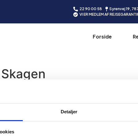
22 90 00 58
Syrenvej 19, 78
VI ER MEDLEM AF REJSEGARANT
Forside
Re
l Skagen
Detaljer
Kontakt Os
ookies