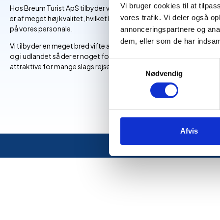
Vi bruger cookies til at tilpas
Hos Breum Turist ApS tilbyder vi noget ekstra. Vores busselskab
vores trafik. Vi deler også 
er af meget høj kvalitet, hvilket kan ses både på vores busser og
på vores personale.
annonceringspartnere og anal
dem, eller som de har indsaml
Vi tilbyder en meget bred vifte af destinationer både i Danmark
og i udlandet så der er noget for enhver smag, hvilket gør os
Samtykkevalg
attraktive for mange slags rejsende.
Nødvendig
Afvis