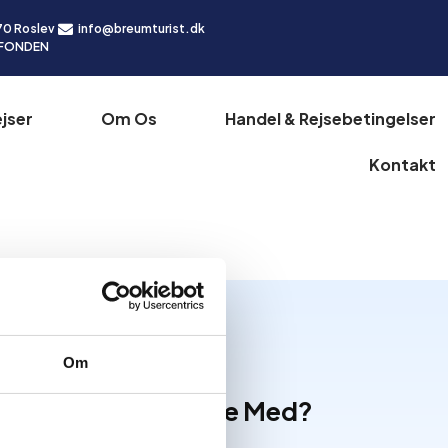
70 Roslev
info@breumturist.dk
IFONDEN
jser
Om Os
Handel & Rejsebetingelser
Kontakt
Om
Hvad Kan Vi Hjælpe Med?