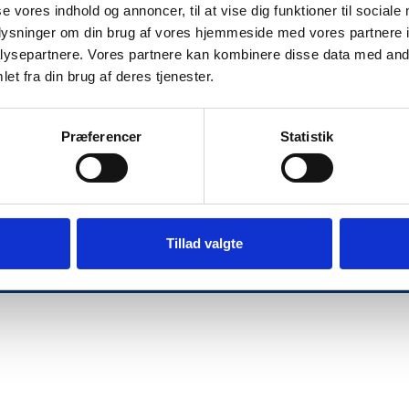
Syrenvej 19, 7870 Roslev
se vores indhold og annoncer, til at vise dig funktioner til sociale
oplysninger om din brug af vores hjemmeside med vores partnere i
(+45) 22 90 00 58
ysepartnere. Vores partnere kan kombinere disse data med andr
et fra din brug af deres tjenester.
info@breumturist.dk
Præferencer
Statistik
Tillad valgte
Designet & udvliket af Kompas360